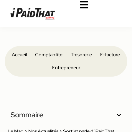
Accueil
Comptabilité
Trésorerie
E-facture
Entrepreneur
Sommaire
Le Mag
>
Nos Actualités
>
Sortlist parle d’iPaidThat