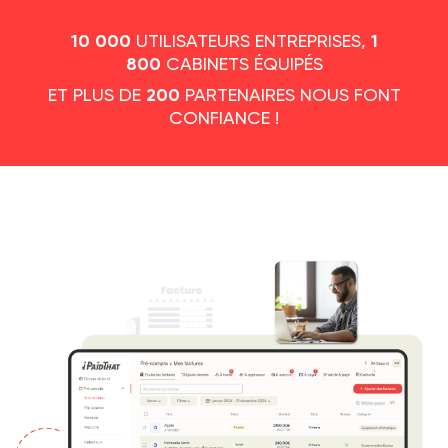
UTILISATEURS ENTREPRISES,
10 000
1
CABINETS ÉQUIPÉS
800
ET PLUS DE
PARTENAIRES NOUS FONT
200
CONFIANCE !