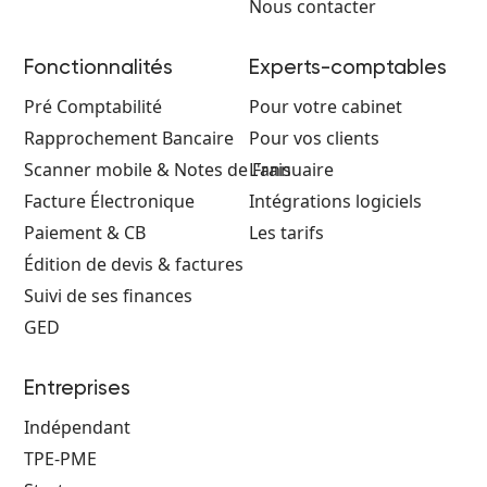
permet d’industrialiser la gestion comptable tout
Nous contacter
en conservant une parfaite lisibilité des
opérations.
Fonctionnalités
Experts-comptables
Pré Comptabilité
Pour votre cabinet
Rapprochement Bancaire
Pour vos clients
Scanner mobile & Notes de Frais
L'annuaire
Facture Électronique
Intégrations logiciels
Paiement & CB
Les tarifs
Édition de devis & factures
Suivi de ses finances
GED
Entreprises
Indépendant
TPE-PME