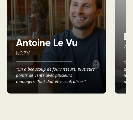
D
Antoine Le Vu
AX
KOZY
"Ce q
"On a beaucoup de fournisseurs, plusieurs
d’avo
points de vente avec plusieurs
info
managers. Tout doit être centraliser."
analy