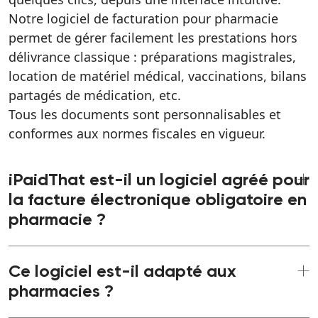
Notre logiciel de facturation pour pharmacie
permet de gérer facilement les prestations hors
délivrance classique : préparations magistrales,
location de matériel médical, vaccinations, bilans
partagés de médication, etc.
Tous les documents sont personnalisables et
conformes aux normes fiscales en vigueur.
iPaidThat est-il un logiciel agréé pour
la facture électronique obligatoire en
pharmacie ?
Oui. iPaidThat est une plateforme agréée par la
Ce logiciel est-il adapté aux
Direction Générale des Finances publiques,
pharmacies ?
immatriculée sous le numéro 0046.
Notre solution prend en charge l’émission, la