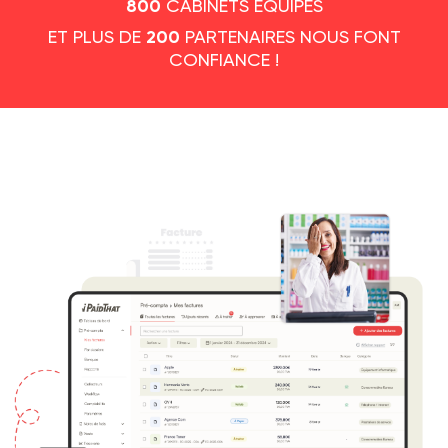
CABINETS ÉQUIPÉS
800
ET PLUS DE
PARTENAIRES NOUS FONT
200
CONFIANCE !