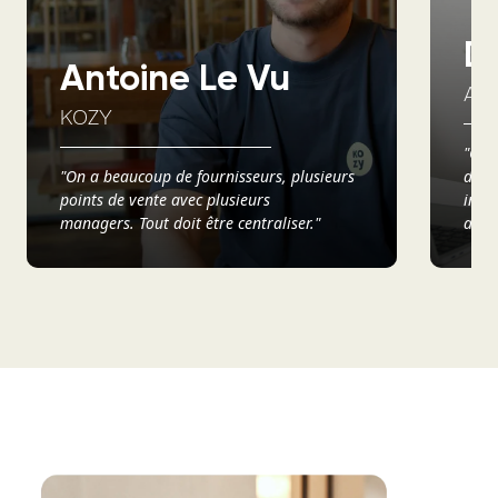
D
Antoine Le Vu
AX
KOZY
"Ce q
"On a beaucoup de fournisseurs, plusieurs
d’avo
points de vente avec plusieurs
info
managers. Tout doit être centraliser."
analy