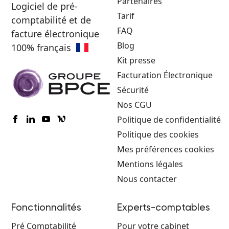
Partenaires
gestion de trésorerie et le rapprochement
Logiciel de pré-
Tarif
bancaire.
comptabilité et de
FAQ
facture électronique
Blog
100% français
Kit presse
Facturation Électronique
Sécurité
Nos CGU
Politique de confidentialité
Politique des cookies
Mes préférences cookies
Mentions légales
Nous contacter
Fonctionnalités
Experts-comptables
Pré Comptabilité
Pour votre cabinet