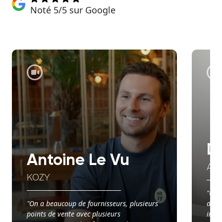
Noté 5/5 sur Google
D
Antoine Le Vu
AX
KOZY
"Ce q
"On a beaucoup de fournisseurs, plusieurs
d’avo
points de vente avec plusieurs
info