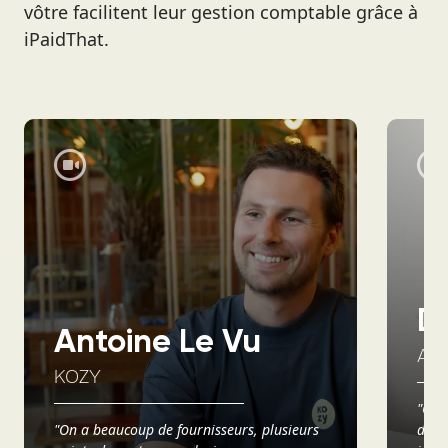
vôtre facilitent leur gestion comptable grâce à
iPaidThat.
D
Antoine Le Vu
AX
KOZY
"Ce q
"On a beaucoup de fournisseurs, plusieurs
d’avo