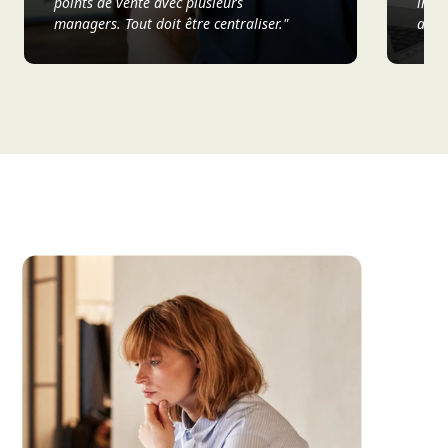
points de vente avec plusieurs
info
managers. Tout doit être centraliser."
analy