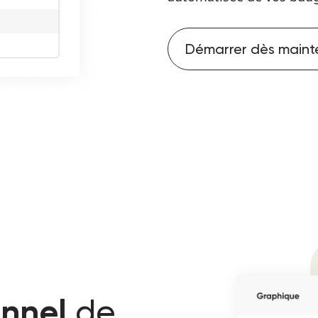
Démarrer dès maint
de
onnel