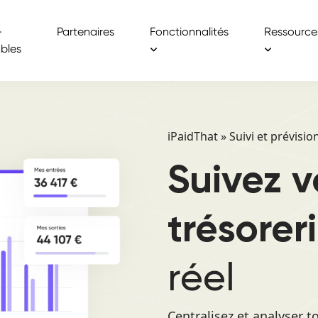
-
Partenaires
Fonctionnalités
Ressource
bles
iPaidThat
»
Suivi et prévisio
Suivez v
trésorer
réel
Centralisez et analyser t