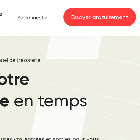
s
Essayer gratuitement
Se connecter
nnel de trésorerie
otre
en temps
ie
outes vos entrées et sorties pour vous