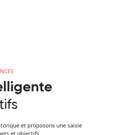
ANCES
elligente
ifs
torique et proposons une saisie
ts et objectifs