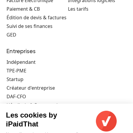
Facture Électronique
Intégrations logiciels
Paiement & CB
Les tarifs
Édition de devis & factures
Suivi de ses finances
GED
Entreprises
Indépendant
TPE-PME
Startup
Créateur d'entreprise
DAF-CFO
Hôtellerie & Restauration
Architecte
Les cookies by
Artisan
iPaidThat
Commerçant