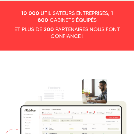
UTILISATEURS ENTREPRISES,
10 000
1
CABINETS ÉQUIPÉS
800
ET PLUS DE
PARTENAIRES NOUS FONT
200
CONFIANCE !