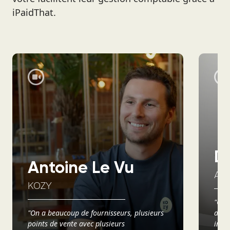
iPaidThat.
D
Antoine Le Vu
AX
KOZY
"Ce q
"On a beaucoup de fournisseurs, plusieurs
d’avo
points de vente avec plusieurs
info