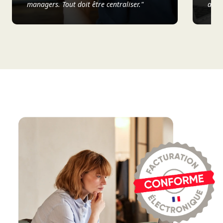
managers. Tout doit être centraliser."
analy