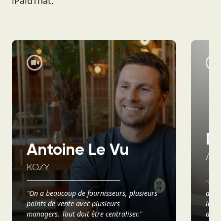
iPaidThat.
D
Antoine Le Vu
AX
KOZY
"Ce q
"On a beaucoup de fournisseurs, plusieurs
d’avo
points de vente avec plusieurs
info
managers. Tout doit être centraliser."
analy