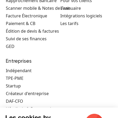
Rapprochement Bancaire
Pour vos clients
Scanner mobile & Notes de Frais
L'annuaire
Facture Électronique
Intégrations logiciels
Paiement & CB
Les tarifs
Édition de devis & factures
Suivi de ses finances
GED
Entreprises
Indépendant
TPE-PME
Startup
Créateur d'entreprise
DAF-CFO
Hôtellerie & Restauration
Architecte
Les cookies by