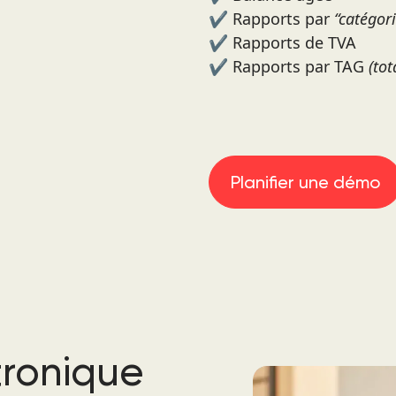
✔️ Rapports par
“catégori
✔️ Rapports de TVA
✔️ Rapports par TAG
(to
Planifier une démo
tronique