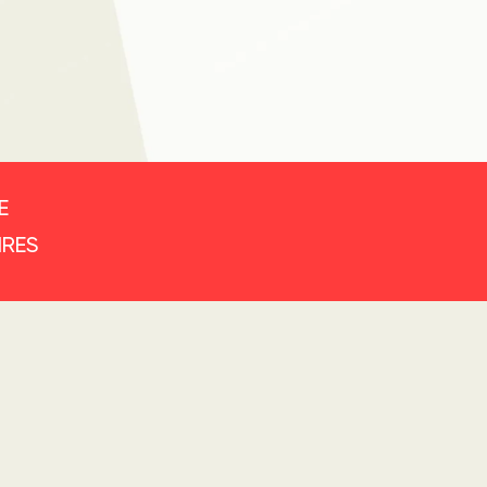
E
IRES