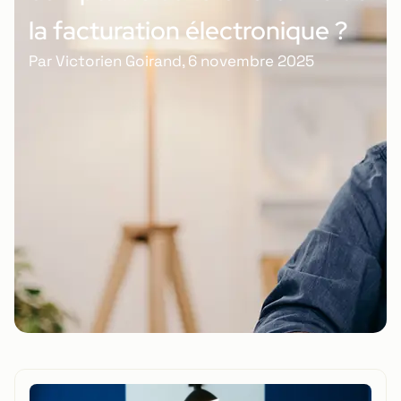
la facturation électronique ?
Par
Victorien Goirand
,
6 novembre 2025