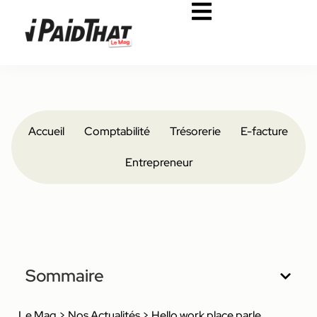
Accueil
Comptabilité
Trésorerie
E-facture
Entrepreneur
Sommaire
Le Mag
>
Nos Actualités
>
Hello work place parle