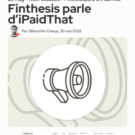
Finthesis parle
d’iPaidThat
Par
Sébastien Claeys
,
30 mai 2022