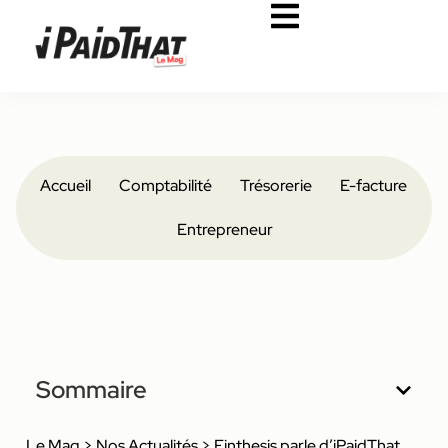
Accueil
Comptabilité
Trésorerie
E-facture
Entrepreneur
Sommaire
Le Mag
>
Nos Actualités
>
Finthesis parle d’iPaidThat