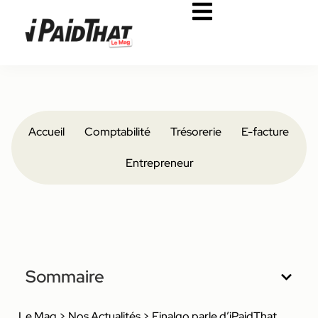
Accueil
Comptabilité
Trésorerie
E-facture
Entrepreneur
Sommaire
Le Mag
>
Nos Actualités
>
Finalgo parle d’iPaidThat