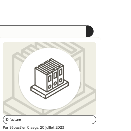
E-facture
Par
Sébastien Claeys
,
20 juillet 2023