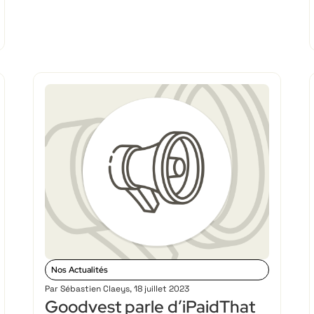
Nos Actualités
Par
Sébastien Claeys
,
18 juillet 2023
Goodvest parle d’iPaidThat