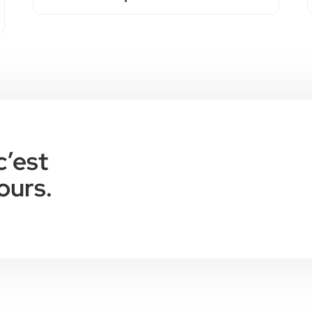
c’est
ours.