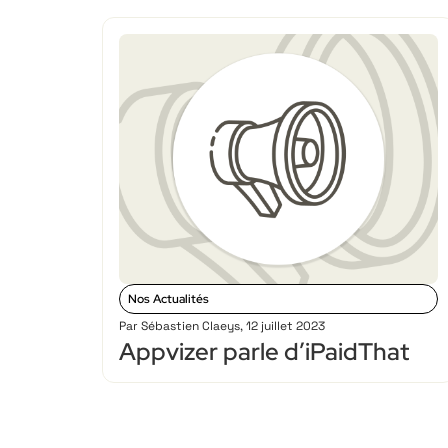
Nos Actualités
Par
Sébastien Claeys
,
12 juillet 2023
Appvizer parle d’iPaidThat