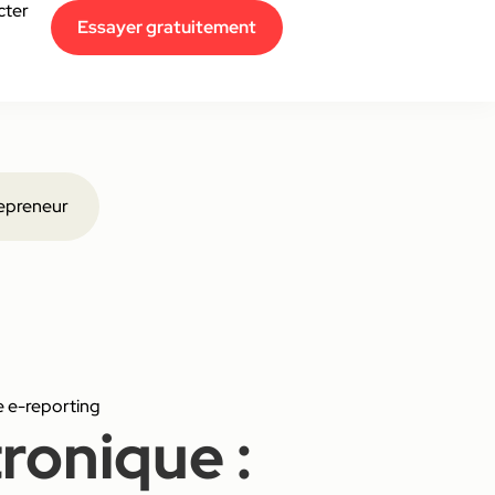
cter
Essayer gratuitement
epreneur
e e-reporting
ronique :