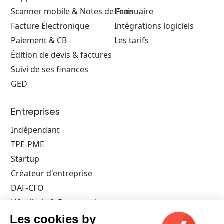
Scanner mobile & Notes de Frais
L'annuaire
Facture Électronique
Intégrations logiciels
Paiement & CB
Les tarifs
Édition de devis & factures
Suivi de ses finances
GED
Entreprises
Indépendant
TPE-PME
Startup
Créateur d'entreprise
DAF-CFO
Hôtellerie & Restauration
Architecte
Les cookies by