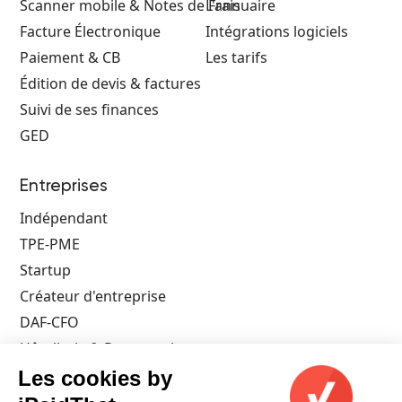
Scanner mobile & Notes de Frais
L'annuaire
Facture Électronique
Intégrations logiciels
Paiement & CB
Les tarifs
Édition de devis & factures
Suivi de ses finances
GED
Entreprises
Indépendant
TPE-PME
Startup
Créateur d'entreprise
DAF-CFO
Hôtellerie & Restauration
Architecte
Les cookies by
Artisan