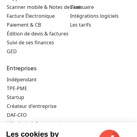
Scanner mobile & Notes de Frais
L'annuaire
Facture Électronique
Intégrations logiciels
Paiement & CB
Les tarifs
Édition de devis & factures
Suivi de ses finances
GED
Entreprises
Indépendant
TPE-PME
Startup
Créateur d'entreprise
DAF-CFO
Hôtellerie & Restauration
Architecte
Les cookies by