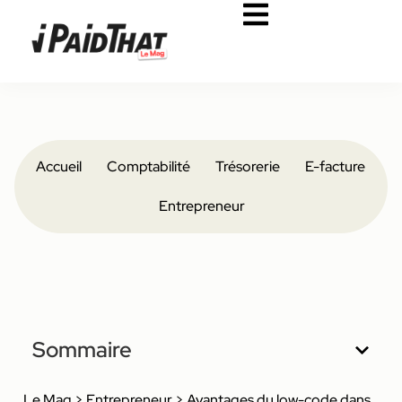
Accueil
Comptabilité
Trésorerie
E-facture
Entrepreneur
Sommaire
Le Mag
>
Entrepreneur
>
Avantages du low-code dans