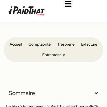
Accueil
Comptabilité
Trésorerie
E-facture
Entrepreneur
Sommaire
Le Mag
>
Entrepreneur
>
iPaidThat et le Groupe BPCE :