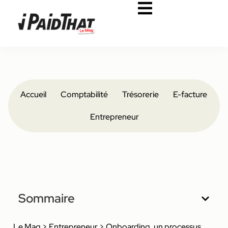
Accueil
Comptabilité
Trésorerie
E-facture
Entrepreneur
Sommaire
Le Mag
>
Entrepreneur
>
Onboarding, un processus