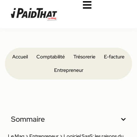
Accueil
Comptabilité
Trésorerie
E-facture
Entrepreneur
Sommaire
Le Mag
>
Entrepreneur
>
Logiciel SaaS: les raisons du