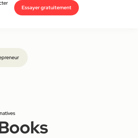
cter
Essayer gratuitement
epreneur
natives
kBooks