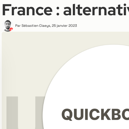
France : alternat
Par
Sébastien Claeys
,
25 janvier 2023