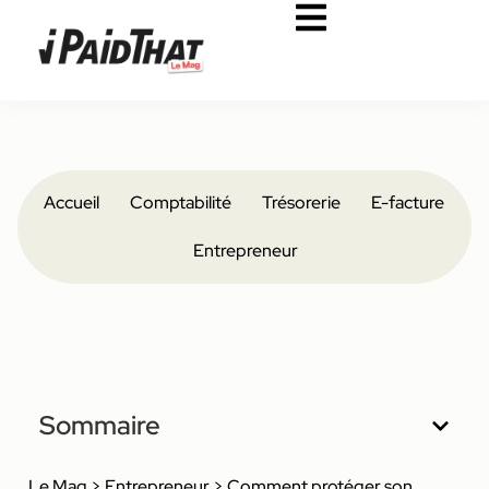
Accueil
Comptabilité
Trésorerie
E-facture
Entrepreneur
Sommaire
Le Mag
>
Entrepreneur
>
Comment protéger son