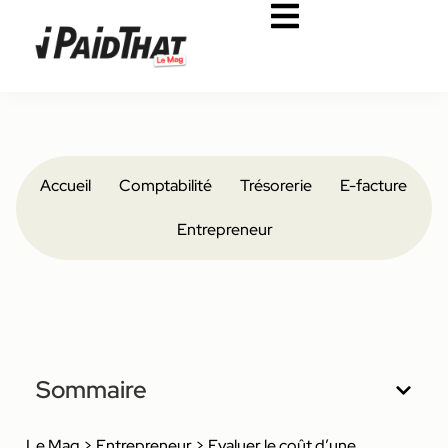
Accueil
Comptabilité
Trésorerie
E-facture
Entrepreneur
Sommaire
Le Mag
>
Entrepreneur
>
Evaluer le coût d’une