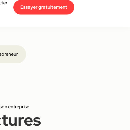
cter
Essayer gratuitement
epreneur
 son entreprise
ctures