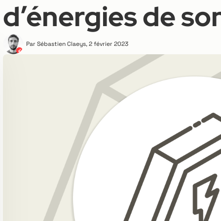
d’énergies de so
Par
Sébastien Claeys
,
2 février 2023