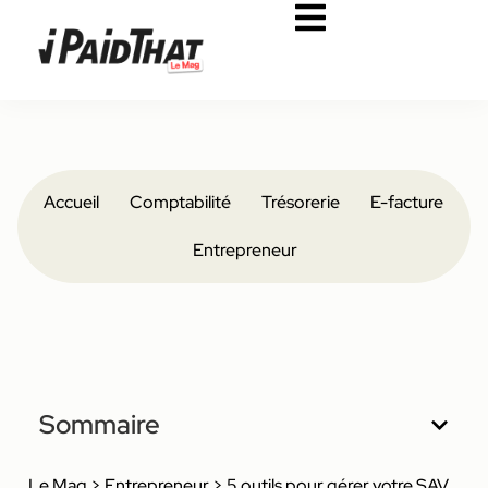
Accueil
Comptabilité
Trésorerie
E-facture
Entrepreneur
Sommaire
Le Mag
>
Entrepreneur
>
5 outils pour gérer votre SAV