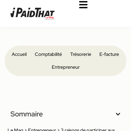
Accueil
Comptabilité
Trésorerie
E-facture
Entrepreneur
Sommaire
Le Mag
>
Entrepreneur
>
3 raisons de participer aux