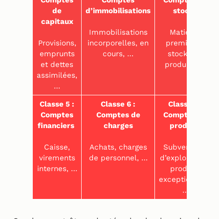
Comptes
Comptes
Comptes de
de
d’immobilisations
stocks
capitaux
Immobilisations
Matières
Provisions,
incorporelles, en
premières,
emprunts
cours, …
stocks de
et dettes
produits, …
assimilées,
…
Classe 5 :
Classe 6 :
Classe 7 :
Comptes
Comptes de
Comptes de
financiers
charges
produits
Caisse,
Achats, charges
Subventions
virements
de personnel, …
d’exploitation,
internes, …
produits
exceptionnels,
…