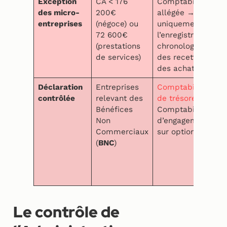
Exception
CA < 176
Comptabilité
des micro-
200€
allégée →
entreprises
(négoce) ou
uniquement
72 600€
l’enregistrement
(prestations
chronologique
de services)
des recettes et
des achats
Déclaration
Entreprises
Comptabilité
contrôlée
relevant des
de trésorerie
Bénéfices
Comptabilité
Non
d’engagement
Commerciaux
sur option
(
BNC
)
Le contrôle de