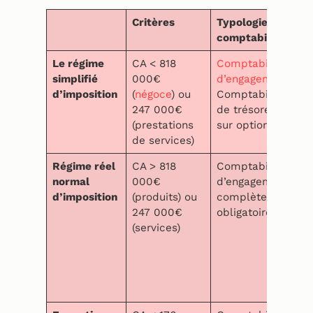
Critères
Typologie de
comptabilité
Le régime
CA < 818
Comptabilité
simplifié
000€
d’engagement
d’imposition
(
négoce
) ou
Comptabilité
247 000€
de trésorerie
(prestations
sur option
de services)
Régime réel
CA > 818
Comptabilité
normal
000€
d’engagement
d’imposition
(produits) ou
complète et
247 000€
obligatoire
(services)