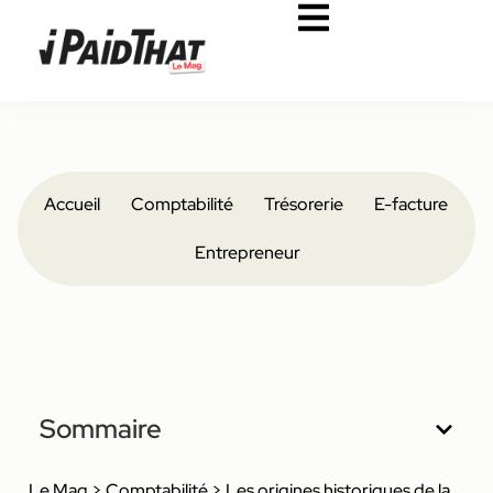
Accueil
Comptabilité
Trésorerie
E-facture
Entrepreneur
Sommaire
Le Mag
>
Comptabilité
>
Les origines historiques de la