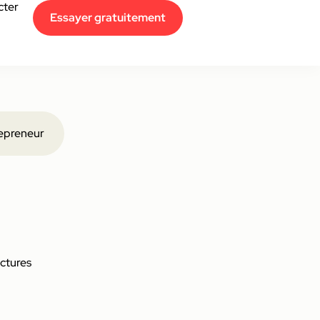
cter
Essayer gratuitement
epreneur
actures