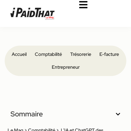
Accueil
Comptabilité
Trésorerie
E-facture
Entrepreneur
Sommaire
Le Mag
>
Comptabilité
>
L’IA et ChatGPT des