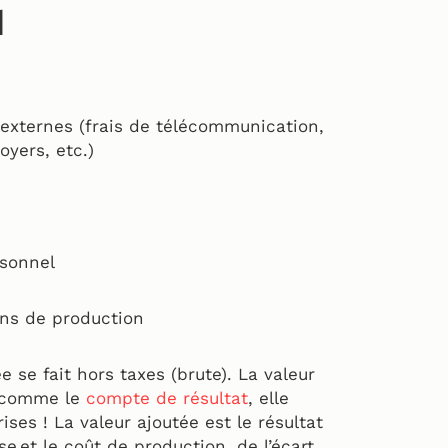
l
externes (frais de télécommunication,
oyers, etc.)
rsonnel
ns de production
e se fait hors taxes (brute). La valeur
, comme le
compte de résultat
, elle
ses ! La valeur ajoutée est le résultat
ise et le coût de production, de l’écart