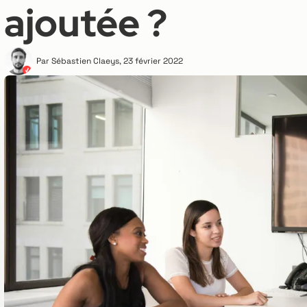
ajoutée ?
Par
Sébastien Claeys
,
23 février 2022