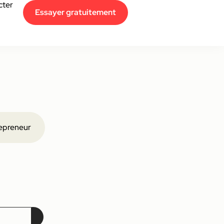
cter
Essayer gratuitement
epreneur