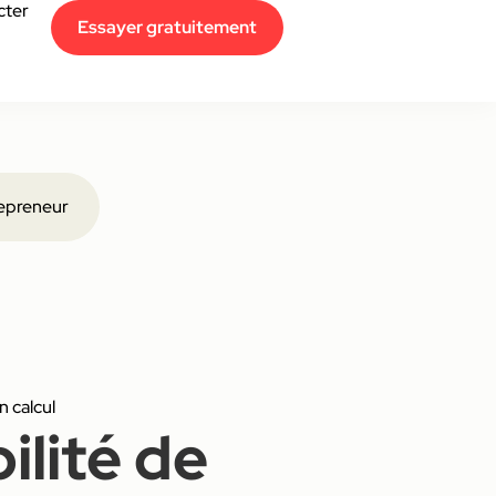
cter
Essayer gratuitement
epreneur
n calcul
ilité de