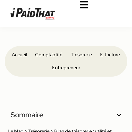
Accueil
Comptabilité
Trésorerie
E-facture
Entrepreneur
Sommaire
Le Mag
>
Trésorerie
>
Bilan de trésorerie : utilité et