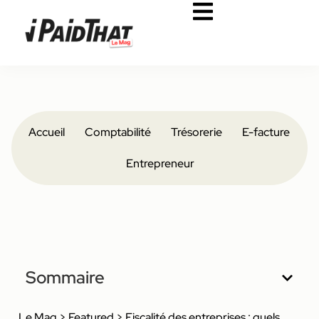
Accueil
Comptabilité
Trésorerie
E-facture
Entrepreneur
Sommaire
Le Mag
>
Featured
>
Fiscalité des entreprises : quels