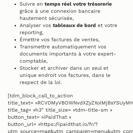
Suivre en
temps réel votre trésorerie
grâce à une connexion bancaire
hautement sécurisée,
Analyser vos
tableaux de bord
et votre
reporting,
Émettre vos factures de ventes,
Transmettre automatiquement vos
documents importants à votre expert-
comptable,
Stocker et archiver dans un seul et
unique endroit vos factures, dans le
respect de la loi.
[tdm_block_call_to_action
title_text= »RCVDMyVBOWNvdXZyZXolMjBsYSU
title_tag= »h3″ title_size= »tdm-title-sm »
button_text= »iPaidThat »
button_url= »https://ipaidthat.io/fr/?
utm_source=mag&utm_campaign=menu&utm_con