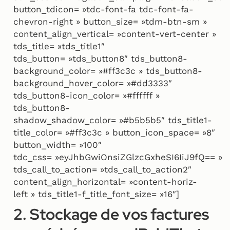
button_tdicon= »tdc-font-fa tdc-font-fa-
chevron-right » button_size= »tdm-btn-sm »
content_align_vertical= »content-vert-center »
tds_title= »tds_title1″
tds_button= »tds_button8″ tds_button8-
background_color= »#ff3c3c » tds_button8-
background_hover_color= »#dd3333″
tds_button8-icon_color= »#ffffff »
tds_button8-
shadow_shadow_color= »#b5b5b5″ tds_title1-
title_color= »#ff3c3c » button_icon_space= »8″
button_width= »100″
tdc_css= »eyJhbGwiOnsiZGlzcGxheSI6IiJ9fQ== »
tds_call_to_action= »tds_call_to_action2″
content_align_horizontal= »content-horiz-
left » tds_title1-f_title_font_size= »16″]
2. Stockage de vos factures