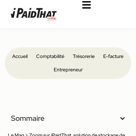
Accueil
Comptabilité
Trésorerie
E-facture
Entrepreneur
Sommaire
Le Mag
>
Zoom sur iPaidThat, solution de stockage de