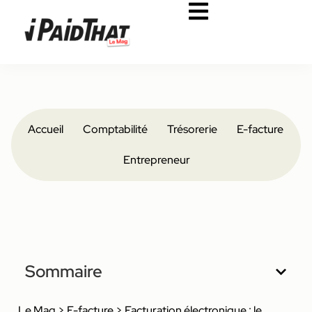
Accueil
Comptabilité
Trésorerie
E-facture
Entrepreneur
Sommaire
Le Mag
>
E-facture
>
Facturation électronique : le