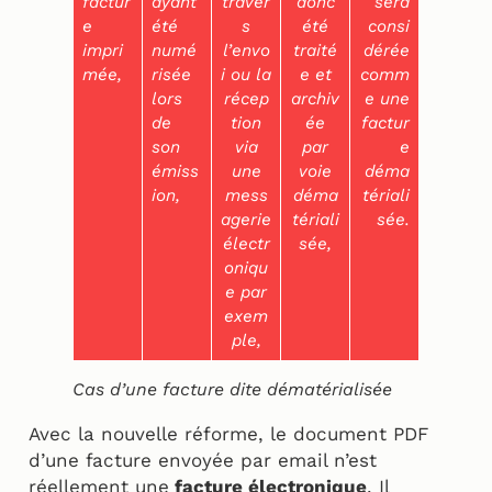
factur
ayant
traver
donc
sera
e
été
s
été
consi
impri
numé
l’envo
traité
dérée
mée,
risée
i ou la
e et
comm
lors
récep
archiv
e une
de
tion
ée
factur
son
via
par
e
émiss
une
voie
déma
ion,
mess
déma
tériali
agerie
tériali
sée.
électr
sée,
oniqu
e par
exem
ple,
Cas d’une facture dite dématérialisée
Avec la nouvelle réforme, le document PDF
d’une facture envoyée par email n’est
réellement une
facture électronique
. Il