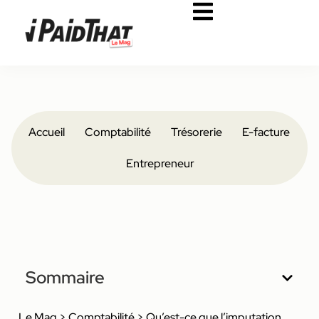
Accueil
Comptabilité
Trésorerie
E-facture
Entrepreneur
Sommaire
Le Mag
>
Comptabilité
>
Qu’est-ce que l’imputation