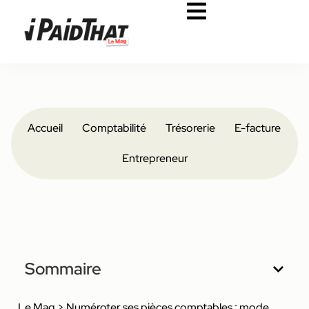
Accueil
Comptabilité
Trésorerie
E-facture
Entrepreneur
Sommaire
Le Mag
>
Numéroter ses pièces comptables : mode