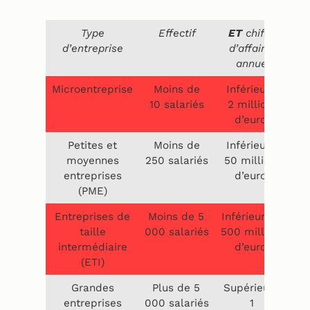
Type
Effectif
ET
chiffre
d’entreprise
d’affaires
annuel
Microentreprise
Moins de
Inférieur à
I
10 salariés
2 millions
2
d’euros
Petites et
Moins de
Inférieur à
I
moyennes
250 salariés
50 millions
4
entreprises
d’euros
(PME)
Entreprises de
Moins de 5
Inférieur à 1
In
taille
000 salariés
500 millions
00
intermédiaire
d’euros
(ETI)
Grandes
Plus de 5
Supérieur à
S
entreprises
000 salariés
1