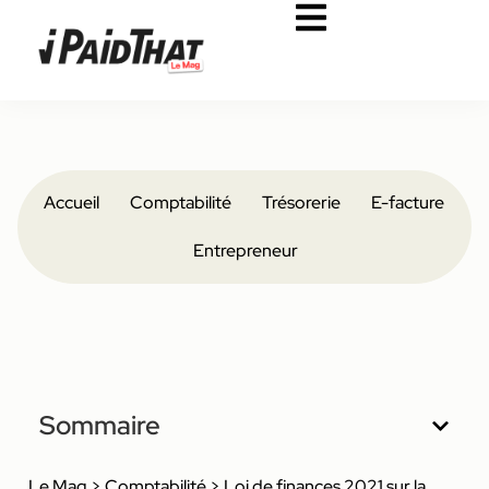
Accueil
Comptabilité
Trésorerie
E-facture
Entrepreneur
Sommaire
Le Mag
>
Comptabilité
>
Loi de finances 2021 sur la