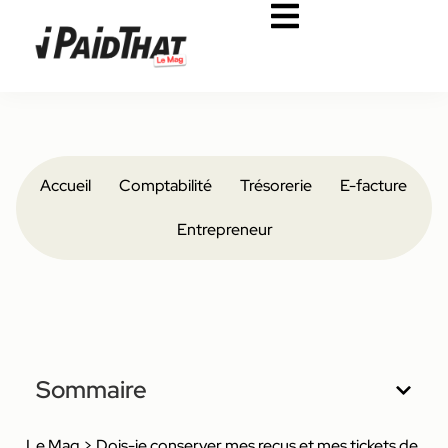
Accueil
Comptabilité
Trésorerie
E-facture
Entrepreneur
Sommaire
Le Mag
>
Dois-je conserver mes reçus et mes tickets de