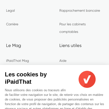
Legal
Rapprochement bancaire
Carrière
Pour les cabinets
comptables
Le Mag
Liens utiles
iPaidThat Mag
Aide
Les cookies by
Comptabilité
Sécurité
iPaidThat
Entreprenariat
Termes & conditions
Nous utilisons des cookies ou traceurs afin
de faciliter votre navigation sur le site, de retenir vos choix en matière
de cookies, de vous proposer des publicités personnalisées en
Conseils
Politique de confidentialité
fonction de votre profil de navigation, de partager des contenus sur les
réseaux sociaux et autres plateformes en ligne et d’établir des