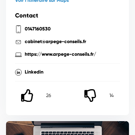
Voir l'itinéraire sur Maps
Contact
0147160530
cabinet@arpege-conseils.fr
https://www.arpege-conseils.fr/
Linkedin
26
14