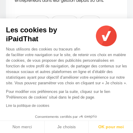
entrepreneurs dans leur gestion depuis 50 ans.
comptabilité
juridique
social
Les cookies by
iPaidThat
spécial
finance
conseil
Nous utilisons des cookies ou traceurs afin
Voir les détails
de faciliter votre navigation sur le site, de retenir vos choix en matière
de cookies, de vous proposer des publicités personnalisées en
fonction de votre profil de navigation, de partager des contenus sur les
réseaux sociaux et autres plateformes en ligne et d’établir des
statistiques ayant pour objectif d’améliorer votre expérience sur notre
site. Vous pouvez paramétrer vos choix en cliquant sur « Je choisis ».
Pour modifier vos préférences par la suite, cliquez sur le lien
'Préférences de cookies' situé dans le pied de page.
Lire la politique de cookies
Consentements certifiés par
Nos cookies
Non merci
Je choisis
OK pour moi