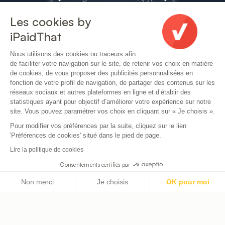
Les cookies by
iPaidThat
Nous utilisons des cookies ou traceurs afin
de faciliter votre navigation sur le site, de retenir vos choix en matière
de cookies, de vous proposer des publicités personnalisées en
fonction de votre profil de navigation, de partager des contenus sur les
réseaux sociaux et autres plateformes en ligne et d’établir des
statistiques ayant pour objectif d’améliorer votre expérience sur notre
site. Vous pouvez paramétrer vos choix en cliquant sur « Je choisis ».
Pour modifier vos préférences par la suite, cliquez sur le lien
'Préférences de cookies' situé dans le pied de page.
Lire la politique de cookies
© ipaidthat 2025 - IPT Technologie SAS -
Mentions
Consentements certifiés par
légales
Nos cookies
Non merci
Je choisis
OK pour moi
Axeptio consent
Plateforme de Gestion du Consentement : Personnalisez vos Option
Notre plateforme vous permet d'adapter et de gérer vos paramètres d