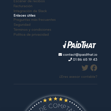
Escáner de recibos
Facturación
Integración de Slack
Enlaces útiles
Preguntas más frecuentes
Seguridad
Términos y condiciones
Política de privacidad
contact@ipaidthat.io
01 86 65 19 43
¿Eres asesor contable?