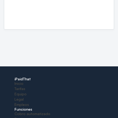
iPaidThat
Inicio
Tarifas
Equipo
Legal
Empleos
Funciones
Cobro automatizado