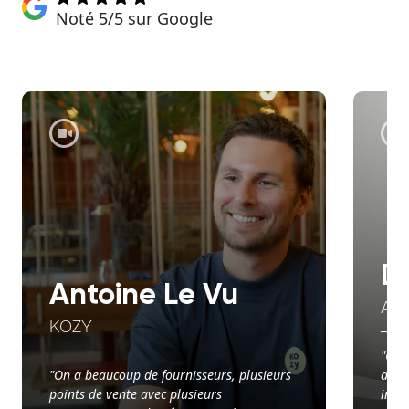
Noté 5/5 sur Google
D
Antoine Le Vu
AX
KOZY
"Ce q
"On a beaucoup de fournisseurs, plusieurs
d’avo
points de vente avec plusieurs
info